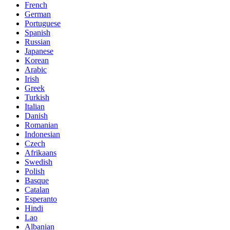
French
German
Portuguese
Spanish
Russian
Japanese
Korean
Arabic
Irish
Greek
Turkish
Italian
Danish
Romanian
Indonesian
Czech
Afrikaans
Swedish
Polish
Basque
Catalan
Esperanto
Hindi
Lao
Albanian