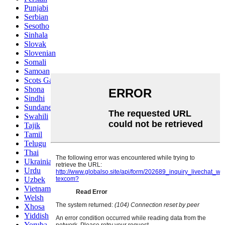
Punjabi
Serbian
Sesotho
Sinhala
Slovak
Slovenian
Somali
Samoan
Scots Gaelic
Shona
Sindhi
Sundanese
Swahili
Tajik
Tamil
Telugu
Thai
Ukrainian
Urdu
Uzbek
Vietnamese
Welsh
Xhosa
Yiddish
Yoruba