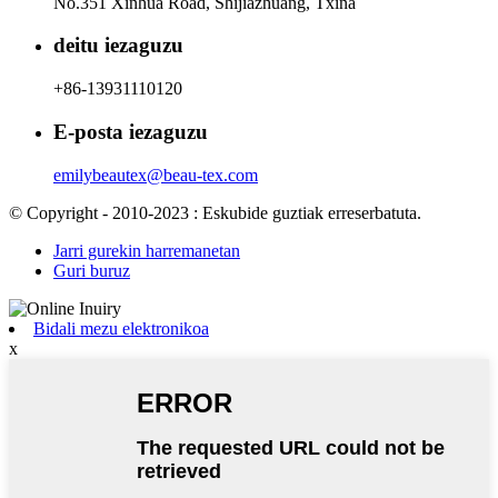
No.351 Xinhua Road, Shijiazhuang, Txina
deitu iezaguzu
+86-13931110120
E-posta iezaguzu
emilybeautex@beau-tex.com
© Copyright - 2010-2023 : Eskubide guztiak erreserbatuta.
Jarri gurekin harremanetan
Guri buruz
Bidali mezu elektronikoa
x