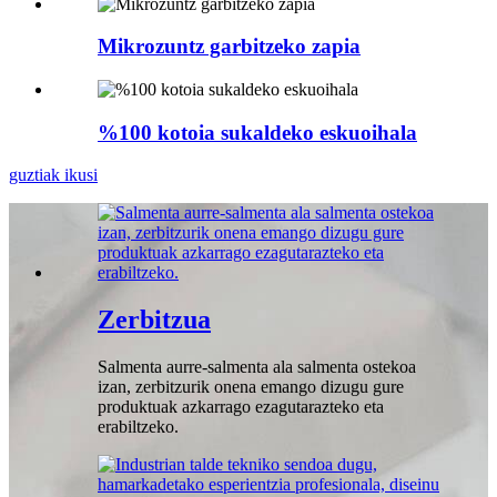
Mikrozuntz garbitzeko zapia
%100 kotoia sukaldeko eskuoihala
guztiak ikusi
Zerbitzua
Salmenta aurre-salmenta ala salmenta ostekoa
izan, zerbitzurik onena emango dizugu gure
produktuak azkarrago ezagutarazteko eta
erabiltzeko.