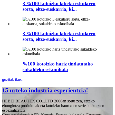
3 %100 kotoizko labeko eskularru
sorta, eltze-euskarria, ki...
3 %100 kotoizko labeko eskularru
sorta, eltze-euskarria, ki...
%100 kotoizko hariz tindatutako
sukaldeko eskuoihala
guztiak ikusi
15 urteko industria esperientzia!
HEBEI BEAUTEX CO..,LTD 2006an sortu zen, etxeko
ehungintza produktuak eta kotoizko haurtxoen serieak ekoizten
espezializatuta.
Gure produktuak AEB, Kanada, Europa, hala nola, Erresuma