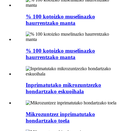
% 100 kotoizko muselinazko
haurrentzako manta
% 100 kotoizko muselinazko
haurrentzako manta
Inprimatutako mikrozuntzezko
hondartzako eskuoihala
Mikrozuntzez inprimatutako
hondartzako toela