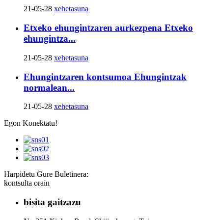
21-05-28
xehetasuna
Etxeko ehungintzaren aurkezpena Etxeko
ehungintza...
21-05-28
xehetasuna
Ehungintzaren kontsumoa Ehungintzak
normalean...
21-05-28
xehetasuna
Egon Konektatu!
Harpidetu Gure Buletinera:
kontsulta orain
bisita gaitzazu