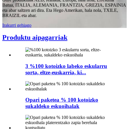
Batua, ITALIA, ALEMANIA, FRANTZIA, GREZIA, ESPAINIA
eta abar saltzen ari dira. Eta Hego Amerikan, hala nola, TXILE,
BRAIZIL eta abar.
Irakurri gehiago
Produktu aipagarriak
3 %100 kotoizko labeko eskularru
sorta, eltze-euskarria, ki...
Opari paketea % 100 kotoizko
sukaldeko eskuoihalak