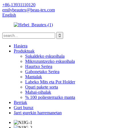
+86-13931110120
emilybeautex@beau-tex.com
English
Hasiera
Produktuak
Sukaldeko eskuoihala
Mikrozuntzezko eskuoihala
Haurtxo Seriea
Gabonetako Seriea
Mantalak
Labeko Mits eta Pot Holder
Opari pakete sorta
Mahai-oihalak
% 100 poliesterrazko manta
Berriak
Guri buruz
Jarri gurekin harremanetan