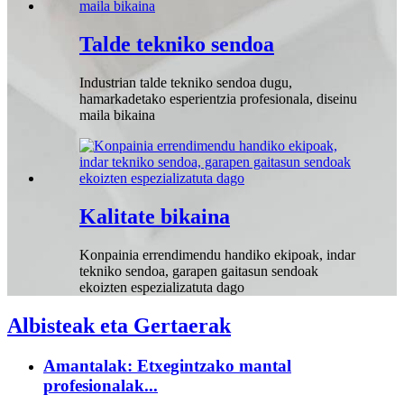
Talde tekniko sendoa
Industrian talde tekniko sendoa dugu,
hamarkadetako esperientzia profesionala, diseinu
maila bikaina
Kalitate bikaina
Konpainia errendimendu handiko ekipoak, indar
tekniko sendoa, garapen gaitasun sendoak
ekoizten espezializatuta dago
Albisteak eta Gertaerak
Amantalak: Etxegintzako mantal
profesionalak...